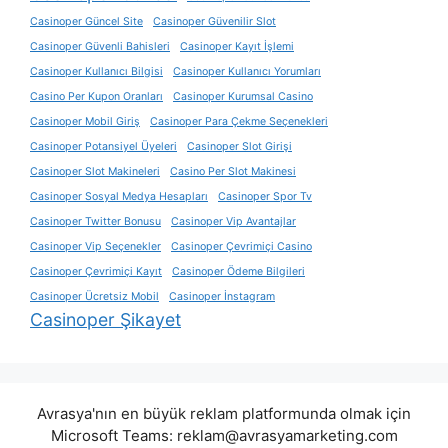
Casinoper Güncel Site
Casinoper Güvenilir Slot
Casinoper Güvenli Bahisleri
Casinoper Kayıt İşlemi
Casinoper Kullanıcı Bilgisi
Casinoper Kullanıcı Yorumları
Casino Per Kupon Oranları
Casinoper Kurumsal Casino
Casinoper Mobil Giriş
Casinoper Para Çekme Seçenekleri
Casinoper Potansiyel Üyeleri
Casinoper Slot Girişi
Casinoper Slot Makineleri
Casino Per Slot Makinesi
Casinoper Sosyal Medya Hesapları
Casinoper Spor Tv
Casinoper Twitter Bonusu
Casinoper Vip Avantajlar
Casinoper Vip Seçenekler
Casinoper Çevrimiçi Casino
Casinoper Çevrimiçi Kayıt
Casinoper Ödeme Bilgileri
Casinoper Ücretsiz Mobil
Casinoper İnstagram
Casinoper Şikayet
Avrasya'nın en büyük reklam platformunda olmak için
Microsoft Teams:
reklam@avrasyamarketing.com