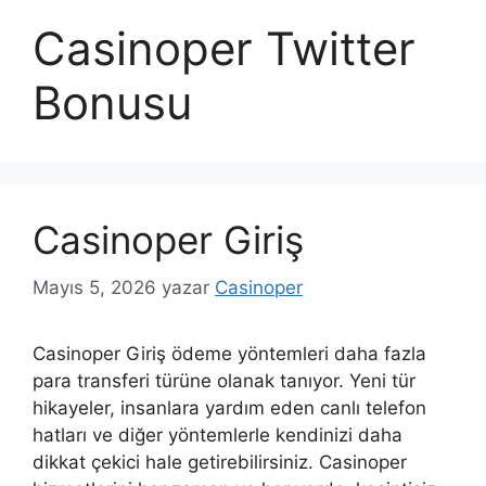
Casinoper Twitter
Bonusu
Casinoper Giriş
Mayıs 5, 2026
yazar
Casinoper
Casinoper Giriş ödeme yöntemleri daha fazla
para transferi türüne olanak tanıyor. Yeni tür
hikayeler, insanlara yardım eden canlı telefon
hatları ve diğer yöntemlerle kendinizi daha
dikkat çekici hale getirebilirsiniz. Casinoper