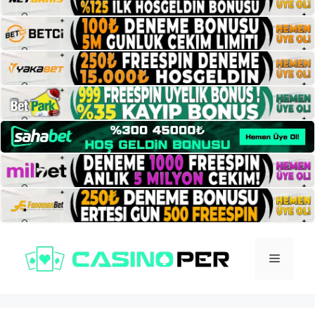
İçeriğe
atla
Menü